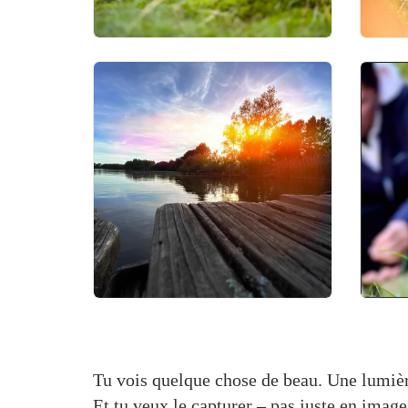
portret foto
avond fotografie
Tu vois quelque chose de beau. Une lumièr
Et tu veux le capturer – pas juste en imag